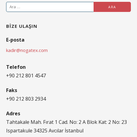
A
r
a
BIZE ULAŞIN
m
a
E-posta
:
kadir@nogatex.com
Telefon
+90 212 801 4547
Faks
+90 212 803 2934
Adres
Tahtakale Mah. Fırat 1 Cad. No: 2 A Blok Kat: 2 No: 23
Ispartakule 34325 Avcılar İstanbul